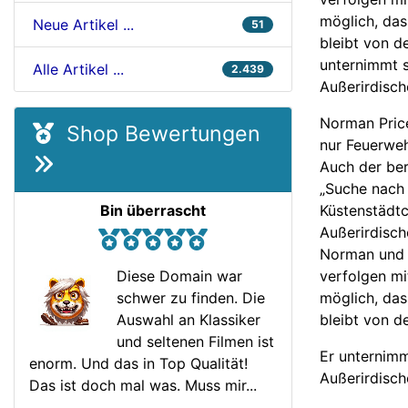
möglich, da
Neue Artikel ...
51
bleibt von 
unternimmt 
Alle Artikel ...
2.439
Außerirdisch
Norman Price
Shop Bewertungen
nur Feuerwe
Auch der be
„Suche nach 
Küstenstädtc
Bin überrascht
Außerirdisch
Norman und 
verfolgen mit
Diese Domain war
möglich, da
schwer zu finden. Die
bleibt von 
Auswahl an Klassiker
und seltenen Filmen ist
Er unternim
enorm. Und das in Top Qualität!
Außerirdisch
Das ist doch mal was. Muss mir...