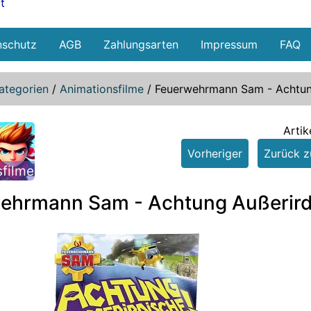
t
nschutz
AGB
Zahlungsarten
Impressum
FAQ
ategorien
/
Animationsfilme
/
Feuerwehrmann Sam - Achtung
Artik
Vorheriger
Zurück zu
sfilme
ehrmann Sam - Achtung Außerird