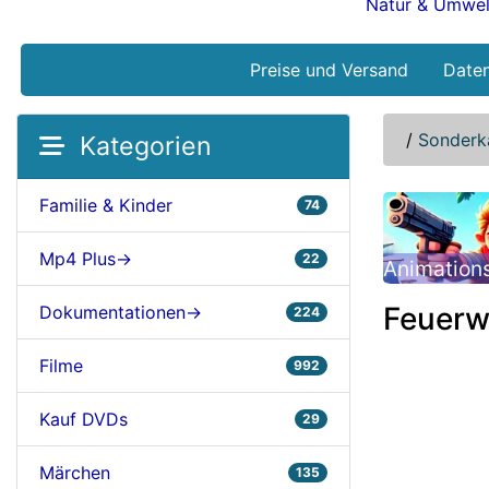
Natur & Umwel
Preise und Versand
Date
/
Sonderk
Kategorien
Familie & Kinder
74
Mp4 Plus->
22
Animation
Feuerw
Dokumentationen->
224
Filme
992
Kauf DVDs
29
Märchen
135