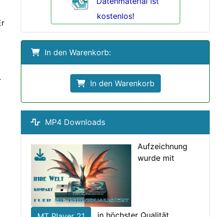
Datenmaterial ist
kostenlos!
Er
In den Warenkorb:
.
In den Warenkorb
MP4 Downloads
Aufzeichnung
wurde mit
in höchster Qualität
MT Player 21