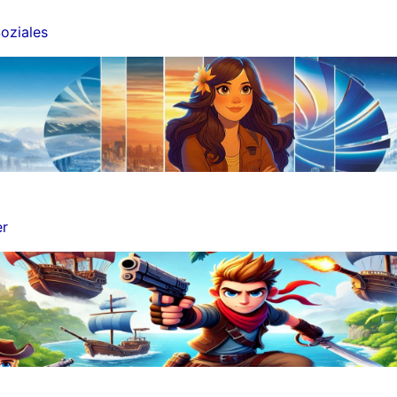
oziales
er