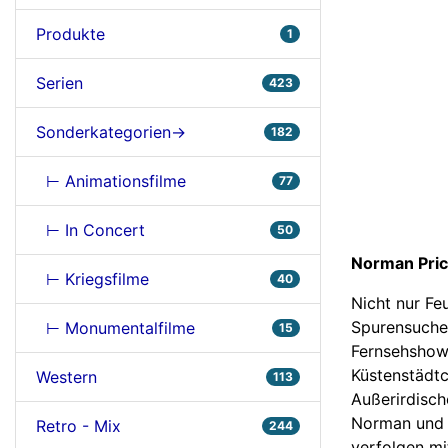
Produkte
1
Serien
423
Sonderkategorien->
182
⊢ Animationsfilme
77
⊢ In Concert
50
Norman Pric
⊢ Kriegsfilme
40
Nicht nur F
Spurensuche
⊢ Monumentalfilme
15
Fernsehshow 
Küstenstädtc
Western
113
Außerirdisch
Norman und 
Retro - Mix
244
verfolgen mit