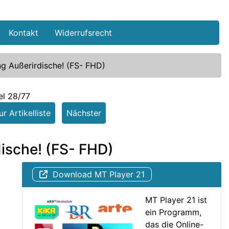
Kontakt
Widerrufsrecht
 Außerirdische! (FS- FHD)
el 28/77
r Artikelliste
Nächster
ische! (FS- FHD)
Download MT Player 21
MT Player 21 ist
ein Programm,
das die Online-