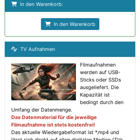
In den Warenkorb:
In den Warenkorb
TV Aufnahmen
Filmaufnahmen
werden auf USB-
Sticks oder SSDs
ausgeliefert. Die
Kapazität ist
bedingt durch den
Umfang der Datenmenge.
Das Datenmaterial für die jeweilige
Filmaufnahme ist stets kostenfrei!
Das aktuelle Wiedergabeformat ist *.mp4 und
lässt sich direkt auf allen digitalen Medien (TVs,