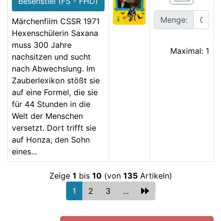
Besenstiel (FS - FHD)
Menge:
Märchenfilm CSSR 1971
Hexenschülerin Saxana
muss 300 Jahre
Maximal: 1
nachsitzen und sucht
nach Abwechslung. Im
Zauberlexikon stößt sie
auf eine Formel, die sie
für 44 Stunden in die
Welt der Menschen
versetzt. Dort trifft sie
auf Honza, den Sohn
eines...
Zeige
1
bis
10
(von
135
Artikeln)
1
2
3
...