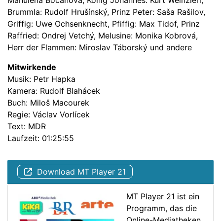
Mahulena Bocanová, König Johannes: Kurt Weinzierl,
Brummla: Rudolf Hrušínský, Prinz Peter: Saša Rašilov,
Griffig: Uwe Ochsenknecht, Pfiffig: Max Tidof, Prinz
Raffried: Ondrej Vetchý, Melusine: Monika Kobrová,
Herr der Flammen: Miroslav Táborský und andere
Mitwirkende
Musik: Petr Hapka
Kamera: Rudolf Blahácek
Buch: Miloš Macourek
Regie: Václav Vorlícek
Text: MDR
Laufzeit: 01:25:55
Download MT Player 21
MT Player 21 ist ein
Programm, das die
Online-Mediatheken