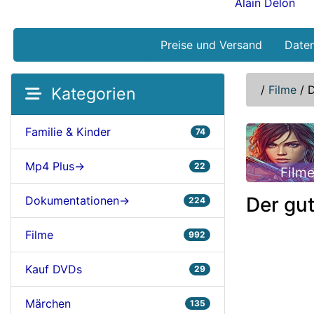
Alain Delon
Preise und Versand
Date
/
Filme
/
D
Kategorien
Familie & Kinder
74
Mp4 Plus->
22
Film
Der gut
Dokumentationen->
224
Filme
992
Kauf DVDs
29
Märchen
135