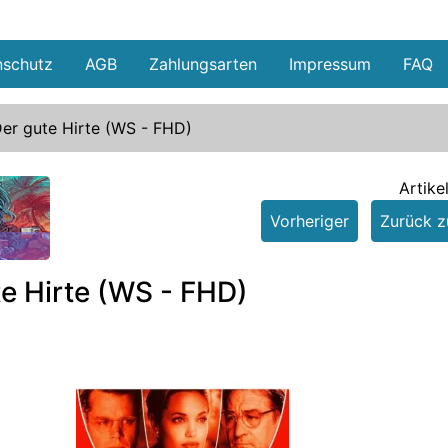
nschutz
AGB
Zahlungsarten
Impressum
FAQ
er gute Hirte (WS - FHD)
Artike
Vorheriger
Zurück zu
e
e Hirte (WS - FHD)