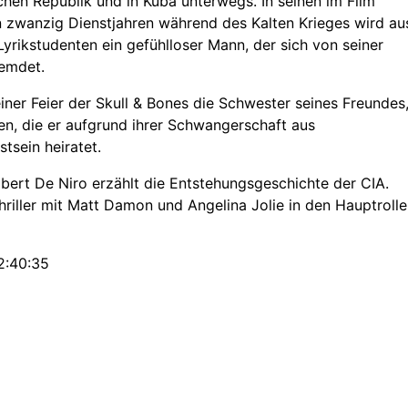
hen Republik und in Kuba unterwegs. In seinen im Film
n zwanzig Dienstjahren während des Kalten Krieges wird au
yrikstudenten ein gefühlloser Mann, der sich von seiner
remdet.
 einer Feier der Skull & Bones die Schwester seines Freundes
en, die er aufgrund ihrer Schwangerschaft aus
tsein heiratet.
bert De Niro erzählt die Entstehungsgeschichte der CIA.
riller mit Matt Damon und Angelina Jolie in den Hauptrolle
2:40:35