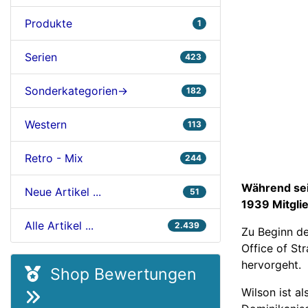
Produkte
1
Serien
423
Sonderkategorien->
182
Western
113
Retro - Mix
244
Während sei
Neue Artikel ...
51
1939 Mitgli
Alle Artikel ...
2.439
Zu Beginn de
Office of St
hervorgeht.
Shop Bewertungen
Wilson ist a