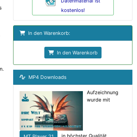
Datenmaterial ist
s
kostenlos!
In den Warenkorb:
,
In den Warenkorb
n.
MP4 Downloads
Aufzeichnung
wurde mit
in höchster Qualität
MT Player 21