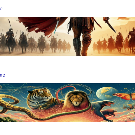
me
lme