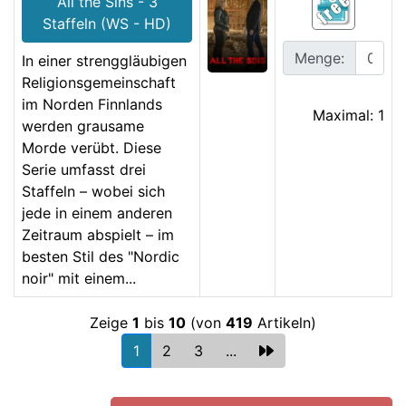
All the Sins - 3
Staffeln (WS - HD)
Menge:
In einer strenggläubigen
Religionsgemeinschaft
im Norden Finnlands
Maximal: 1
werden grausame
Morde verübt. Diese
Serie umfasst drei
Staffeln – wobei sich
jede in einem anderen
Zeitraum abspielt – im
besten Stil des "Nordic
noir" mit einem...
Zeige
1
bis
10
(von
419
Artikeln)
1
2
3
...