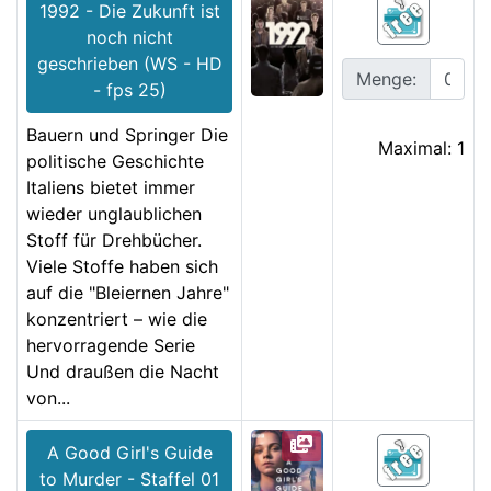
1992 - Die Zukunft ist
noch nicht
geschrieben (WS - HD
Menge:
- fps 25)
Bauern und Springer Die
Maximal: 1
politische Geschichte
Italiens bietet immer
wieder unglaublichen
Stoff für Drehbücher.
Viele Stoffe haben sich
auf die "Bleiernen Jahre"
konzentriert – wie die
hervorragende Serie
Und draußen die Nacht
von...
A Good Girl's Guide
to Murder - Staffel 01