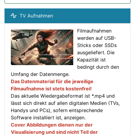
TV Aufnahmen
Filmaufnahmen
werden auf USB-
Sticks oder SSDs
ausgeliefert. Die
Kapazität ist
bedingt durch den
Umfang der Datenmenge.
Das Datenmaterial für die jeweilige
Filmaufnahme ist stets kostenfrei!
Das aktuelle Wiedergabeformat ist *.mp4 und
lässt sich direkt auf allen digitalen Medien (TVs,
Handys und PCs), sofern entsprechende
Software installiert ist, anzeigen.
Cover Abbildungen dienen nur der
Visualisierung und sind nicht Teil der