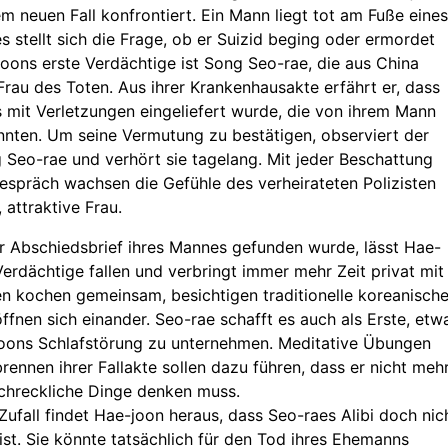
em neuen Fall konfrontiert. Ein Mann liegt tot am Fuße eines
s stellt sich die Frage, ob er Suizid beging oder ermordet
oons erste Verdächtige ist Song Seo-rae, die aus China
au des Toten. Aus ihrer Krankenhausakte erfährt er, dass
 mit Verletzungen eingeliefert wurde, die von ihrem Mann
nten. Um seine Vermutung zu bestätigen, observiert der
g Seo-rae und verhört sie tagelang. Mit jeder Beschattung
spräch wachsen die Gefühle des verheirateten Polizisten
, attraktive Frau.
 Abschiedsbrief ihres Mannes gefunden wurde, lässt Hae-
 Verdächtige fallen und verbringt immer mehr Zeit privat mit
den kochen gemeinsam, besichtigen traditionelle koreanisch
ffnen sich einander. Seo-rae schafft es auch als Erste, etw
oons Schlafstörung zu unternehmen. Meditative Übungen
rennen ihrer Fallakte sollen dazu führen, dass er nicht meh
schreckliche Dinge denken muss.
Zufall findet Hae-joon heraus, dass Seo-raes Alibi doch nic
ist. Sie könnte tatsächlich für den Tod ihres Ehemanns