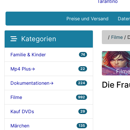
Tarantino
Preise und Versand
Date
/
Filme
/
D
Kategorien
Familie & Kinder
74
Mp4 Plus->
22
Film
Die Fr
Dokumentationen->
224
Filme
992
Kauf DVDs
29
Märchen
135