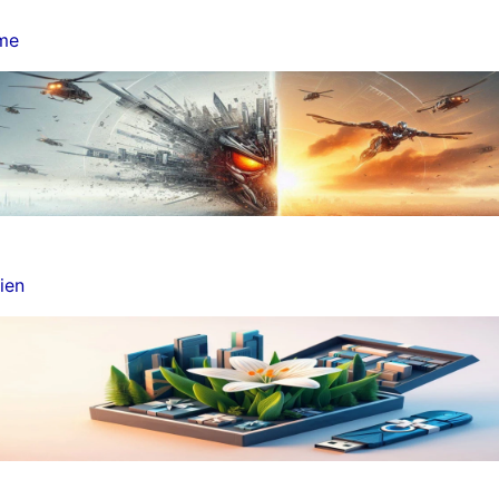
lme
ien