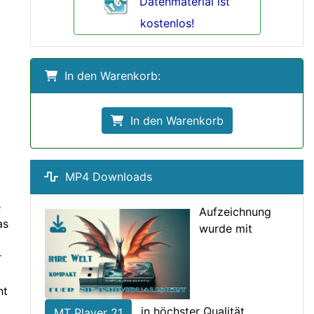
Datenmaterial ist
kostenlos!
In den Warenkorb:
In den Warenkorb
MP4 Downloads
e
Aufzeichnung
as
wurde mit
r
ht
in höchster Qualität
MT Player 21