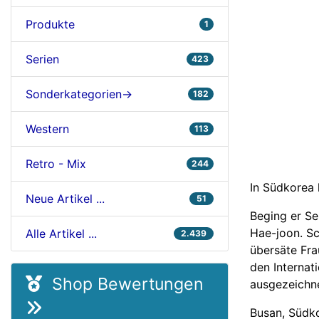
Produkte
1
Serien
423
Sonderkategorien->
182
Western
113
Retro - Mix
244
In Südkorea 
Neue Artikel ...
51
Beging er Se
Hae-joon. Sc
Alle Artikel ...
2.439
übersäte Fra
den Internat
Shop Bewertungen
ausgezeichne
Busan, Südko