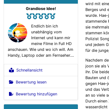
wird mit ein
Grandiose Idee!
Berges und e
wurde. Hae-j
stammende Fr
Endlich bin ich
sie mehrmals
unabhängig vom
stammen kön
Internet und kann mir
Polizist Son
meine Filme in Full HD
und jedem Ge
anschauen. Wie und wo ich will. Am
für die junge
Handy, Laptop oder am Fernseher....
Nachdem der
joon sie als
Schnellansicht
ihr. Die bei
Bauten und ö
Bewertung lesen
gegen Hae-j
und das Verb
Bewertung hinzufügen
an so viele 
Durch einen 
wasserdicht 