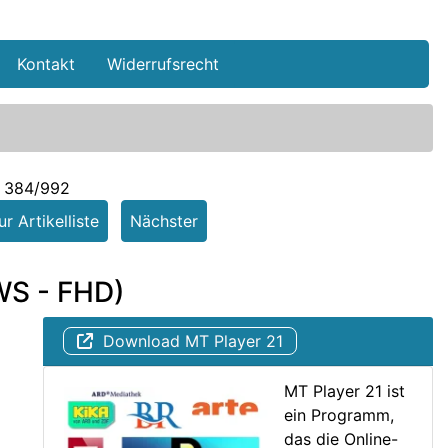
Kontakt
Widerrufsrecht
l 384/992
r Artikelliste
Nächster
WS - FHD)
Download MT Player 21
MT Player 21 ist
ein Programm,
das die Online-