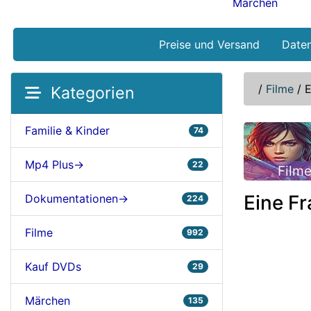
Märchen
Preise und Versand
Date
/
Filme
/
E
Kategorien
Familie & Kinder
74
Mp4 Plus->
22
Film
Eine F
Dokumentationen->
224
Filme
992
Kauf DVDs
29
Märchen
135