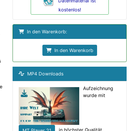
Datenmaterial ist
kostenlos!
In den Warenkorb:
k
In den Warenkorb
s
MP4 Downloads
ie
Aufzeichnung
wurde mit
in höchster Qualität
MT Player 21