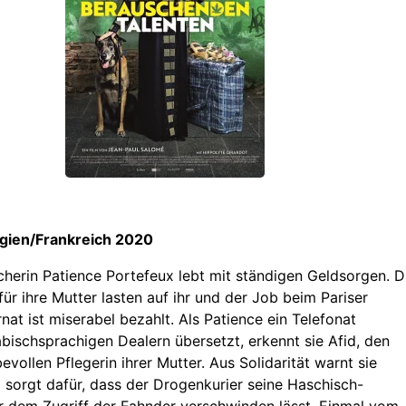
lgien/Frankreich 2020
herin Patience Portefeux lebt mit ständigen Geldsorgen. D
ür ihre Mutter lasten auf ihr und der Job beim Pariser
at ist miserabel bezahlt. Als Patience ein Telefonat
bischsprachigen Dealern übersetzt, erkennt sie Afid, den
evollen Pflegerin ihrer Mutter. Aus Solidarität warnt sie
 sorgt dafür, dass der Drogenkurier seine Haschisch-
r dem Zugriff der Fahnder verschwinden lässt. Einmal vom