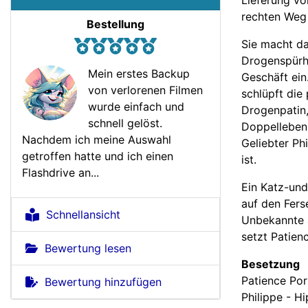
rechten Weg
Bestellung
Sie macht da
Drogenspürhu
Mein erstes Backup
Geschäft ein
von verlorenen Filmen
schlüpft die
wurde einfach und
Drogenpatin,
schnell gelöst.
Doppelleben 
Nachdem ich meine Auswahl
Geliebter Ph
getroffen hatte und ich einen
ist.
Flashdrive an...
Ein Katz-und
auf den Fers
Schnellansicht
Unbekannte a
setzt Patienc
Bewertung lesen
Besetzung
Patience Por
Bewertung hinzufügen
Philippe - H