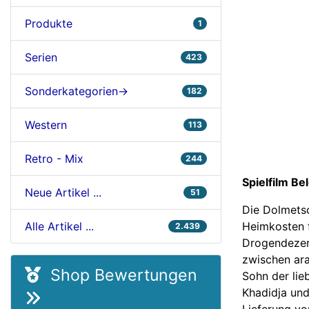
Produkte
1
Serien
423
Sonderkategorien->
182
Western
113
Retro - Mix
244
Spielfilm Be
Neue Artikel ...
51
Die Dolmetsc
Heimkosten f
Alle Artikel ...
2.439
Drogendezern
zwischen ara
Shop Bewertungen
Sohn der lieb
Khadidja und
Lieferung vo