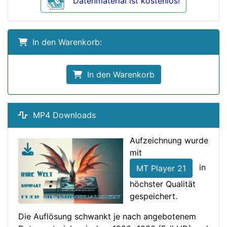
Datenmaterial ist kostenlos!
In den Warenkorb:
In den Warenkorb
MP4 Downloads
Aufzeichnung wurde
mit
in
MT Player 21
höchster Qualität
gespeichert.
Die Auflösung schwankt je nach angebotenem