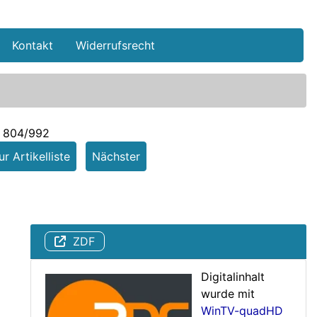
Kontakt
Widerrufsrecht
l 804/992
r Artikelliste
Nächster
ZDF
Digitalinhalt
wurde mit
WinTV-quadHD