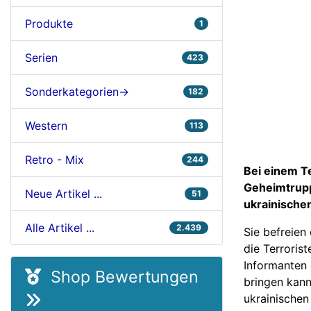
Produkte
1
Serien
423
Sonderkategorien->
182
Western
113
Retro - Mix
244
Bei einem Te
Geheimtrupp
Neue Artikel ...
51
ukrainische
Alle Artikel ...
2.439
Sie befreien 
die Terroris
Informanten d
Shop Bewertungen
bringen kann
ukrainischen