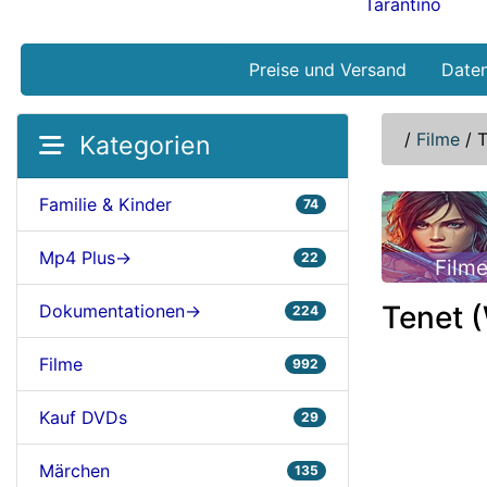
Tarantino
Preise und Versand
Date
/
Filme
/
T
Kategorien
Familie & Kinder
74
Mp4 Plus->
22
Film
Tenet 
Dokumentationen->
224
Filme
992
Kauf DVDs
29
Märchen
135