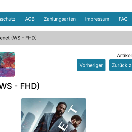
nschutz
AGB
Zahlungsarten
Impressum
FAQ
enet (WS - FHD)
Artike
Vorheriger
Zurück zu
e
(WS - FHD)