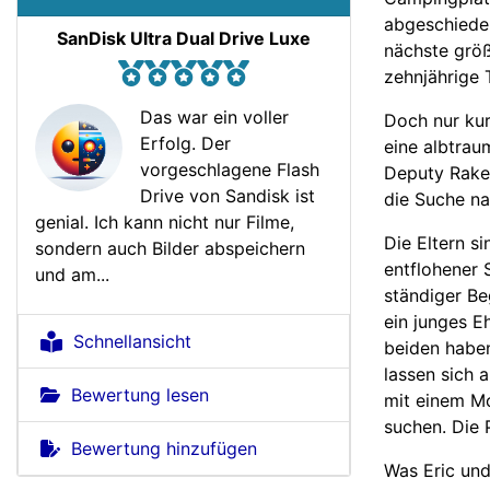
abgeschieden
SanDisk Ultra Dual Drive Luxe
nächste größe
zehnjährige 
Das war ein voller
Doch nur kur
Erfolg. Der
eine albtrau
vorgeschlagene Flash
Deputy Rake
Drive von Sandisk ist
die Suche na
genial. Ich kann nicht nur Filme,
Die Eltern si
sondern auch Bilder abspeichern
entflohener 
und am...
ständiger Beg
ein junges E
Schnellansicht
beiden haben
lassen sich 
Bewertung lesen
mit einem Mo
suchen. Die 
Bewertung hinzufügen
Was Eric und