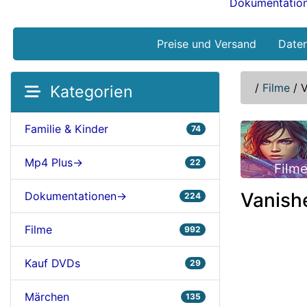
Dokumentatio
Preise und Versand
Date
/
Filme
/
V
Kategorien
Familie & Kinder
74
Mp4 Plus->
22
Film
Vanish
Dokumentationen->
224
Filme
992
Kauf DVDs
29
Märchen
135