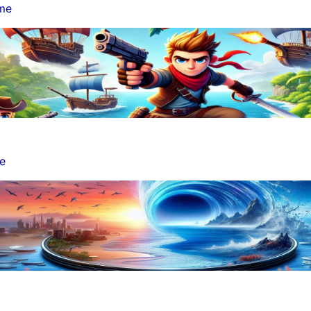
lme
me