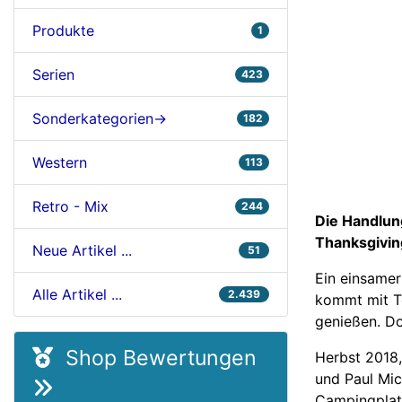
Produkte
1
Serien
423
Sonderkategorien->
182
Western
113
Retro - Mix
244
Die Handlun
Thanksgiving
Neue Artikel ...
51
Ein einsamer
Alle Artikel ...
2.439
kommt mit To
genießen. Do
Shop Bewertungen
Herbst 2018,
und Paul Mic
Campingplatz 