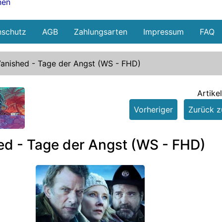
nen
nschutz
AGB
Zahlungsarten
Impressum
FAQ
anished - Tage der Angst (WS - FHD)
Artike
Vorheriger
Zurück zu
e
ed - Tage der Angst (WS - FHD)