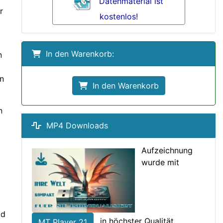
Datenmaterial ist
r
kostenlos!
In den Warenkorb:
n
n
In den Warenkorb
n
MP4 Downloads
Aufzeichnung
wurde mit
ld
in höchster Qualität
MT Player 21