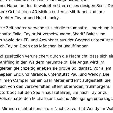
er Natur, an den bewaldeten Ufern eines riesigen Sees. De
re Ort ist circa 40 Meilen entfernt. Mit dabei sind ihre
Tochter Taylor und Hund Lucky.
ze Zeit später verwandelt sich die traumhafte Umgebung i
mhafte Falle: Taylor ist verschwunden. Sheriff Baker und
s sowie das FBI und Anwohner aus der Gegend unterstütze
ch Taylor. Doch das Mädchen ist unauffindbar.
nd zusätzlich verunsichert durch die Nachricht, dass sich ei
Sträfling in den Wäldern herumtreibt. Die Angst wird ihr
leiter, gleichzeitig erleben sie große Solidarität. Vor allem
hepaar, Eric und Miranda, unterstützt Paul und Wendy. Die
 ihren Camper nur ein paar Meter entfernt aufgestellt. Sie
auch von den verzweifelten Eltern überreden, frühmorgens
torboot auf den See hinauszufahren, um nach Taylor zu
Polizei hatte den Michaelsons solche Alleingänge untersagt.
 Miranda nicht ahnen: In der Nacht zuvor hat Wendy im Wa