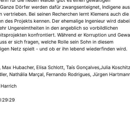
 Ganze Dörfer werden dafür zwangsenteignet, Indigene aus
n vertrieben. Bei seinen Recherchen lernt Klemens auch die
n des Projekts kennen. Der ehemalige Ingenieur wird dabei
hr Ungereimtheiten in den angeblich so vorbildlichen
itsprojekten konfrontiert. Während er Korruption und Gewa
ss er sich fragen, welche Rolle sein Sohn in diesem
igen Netz spielt - und ob er ihn lebend wiederfinden wird.
 Max Hubacher, Elisa Schlott, Taís Gonçalves,Julia Koschitz
ler, Nathália Marçal, Fernando Rodrigues, Jürgen Hartman
 Harrich
1:29:29