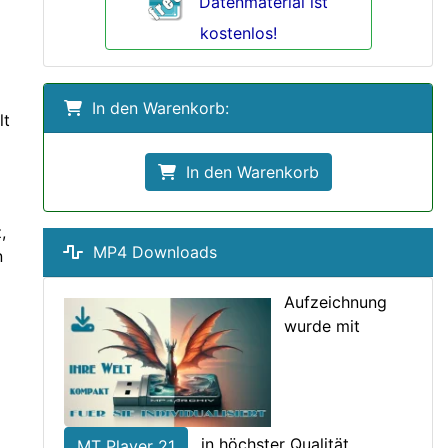
Datenmaterial ist
kostenlos!
In den Warenkorb:
lt
In den Warenkorb
,
MP4 Downloads
n
Aufzeichnung
wurde mit
in höchster Qualität
MT Player 21