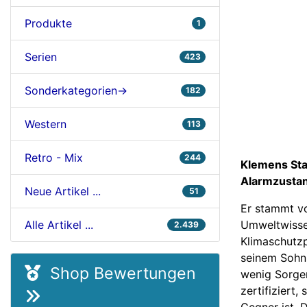
Produkte
1
Serien
423
Sonderkategorien->
182
Western
113
Retro - Mix
244
Klemens Stad
Alarmzustan
Neue Artikel ...
51
Er stammt v
Umweltwissen
Alle Artikel ...
2.439
Klimaschutzp
seinem Sohn 
Shop Bewertungen
wenig Sorgen
zertifiziert
Gegner ist. 