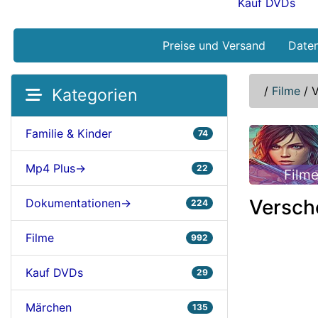
Kauf DVDs
Preise und Versand
Date
/
Filme
/
V
Kategorien
Familie & Kinder
74
Mp4 Plus->
22
Film
Versch
Dokumentationen->
224
Filme
992
Kauf DVDs
29
Märchen
135