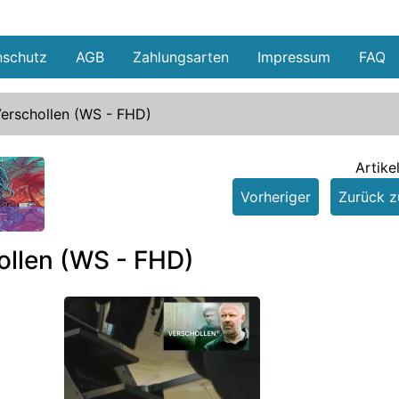
nschutz
AGB
Zahlungsarten
Impressum
FAQ
erschollen (WS - FHD)
Artike
Vorheriger
Zurück zu
e
ollen (WS - FHD)