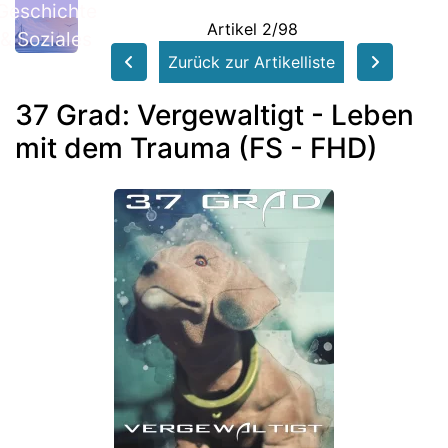
Geschichte
Artikel 2/98
& Soziales
Zurück zur Artikelliste
37 Grad: Vergewaltigt - Leben
mit dem Trauma (FS - FHD)