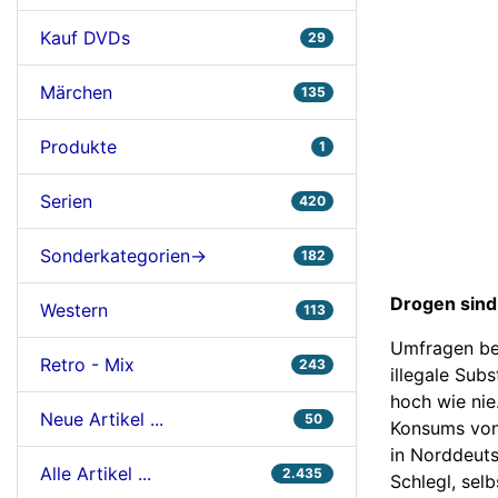
Kauf DVDs
29
Märchen
135
Produkte
1
Serien
420
Sonderkategorien->
182
Drogen sin
Western
113
Umfragen bel
Retro - Mix
243
illegale Sub
hoch wie nie
Neue Artikel ...
50
Konsums von 
in Norddeut
Alle Artikel ...
2.435
Schlegl, selb