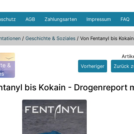
nschutz
AGB
Zahlungsarten
Impressum
FAQ
tationen
/
Geschichte & Soziales
/
Von Fentanyl bis Kokain
Artik
te &
Vorheriger
Zurück zu
es
tanyl bis Kokain - Drogenreport m