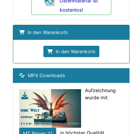
Datenmaterial ist
kostenlos!
In den Warenkorb:
In den Warenkorb
MP4 Downloads
Aufzeichnung
wurde mit
in höchster Qualität
MT Player 21