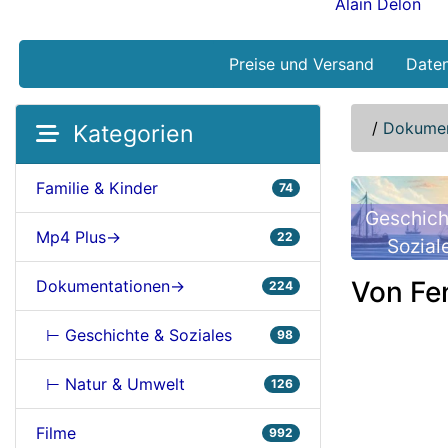
Alain Delon
Preise und Versand
Date
/
Dokumen
Kategorien
Familie & Kinder
74
Geschich
Mp4 Plus->
22
Sozial
Von Fen
Dokumentationen->
224
⊢ Geschichte & Soziales
98
⊢ Natur & Umwelt
126
Filme
992