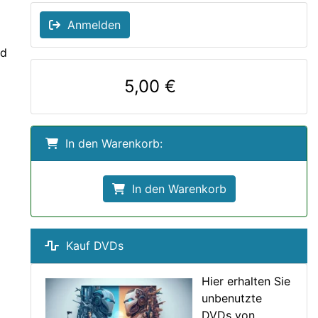
Anmelden
nd
5,00 €
In den Warenkorb:
In den Warenkorb
Kauf DVDs
Hier erhalten Sie
unbenutzte
DVDs von