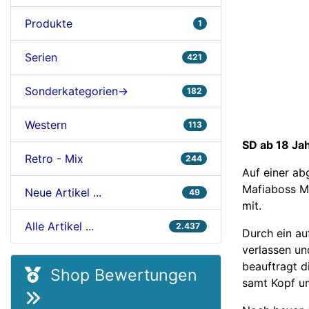
Produkte
1
Serien
421
Sonderkategorien->
182
Western
113
SD ab 18 Ja
Retro - Mix
244
Auf einer ab
Mafiaboss Ma
Neue Artikel ...
49
mit.
Alle Artikel ...
2.437
Durch ein au
verlassen un
beauftragt 
Shop Bewertungen
samt Kopf um