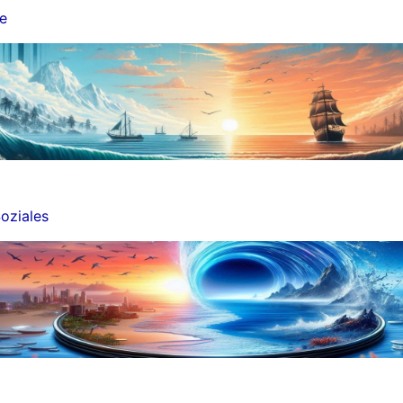
me
oziales