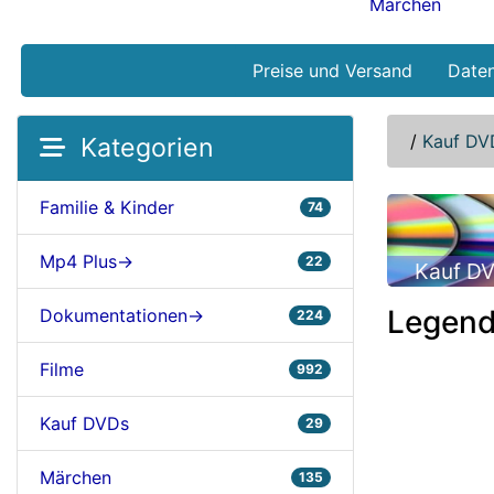
Märchen
Preise und Versand
Date
/
Kauf DV
Kategorien
Familie & Kinder
74
Mp4 Plus->
22
Kauf D
Legend
Dokumentationen->
224
Filme
992
Kauf DVDs
29
Märchen
135