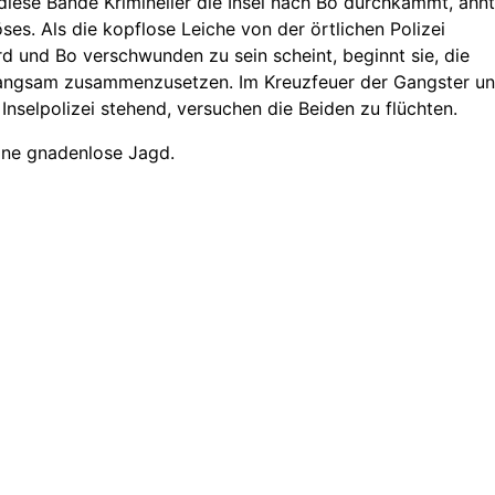
iese Bande Krimineller die Insel nach Bo durchkämmt, ahnt
ses. Als die kopflose Leiche von der örtlichen Polizei
d und Bo verschwunden zu sein scheint, beginnt sie, die
 langsam zusammenzusetzen. Im Kreuzfeuer der Gangster u
 Inselpolizei stehend, versuchen die Beiden zu flüchten.
ine gnadenlose Jagd.