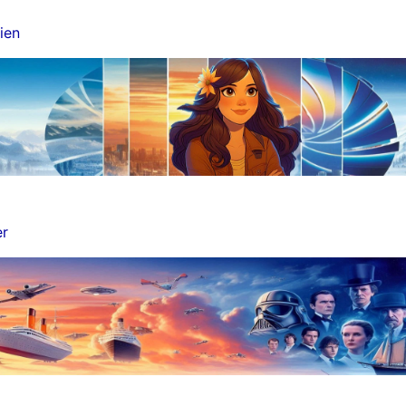
ien
er