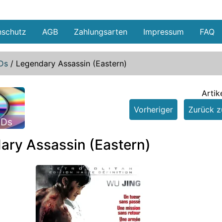
nschutz
AGB
Zahlungsarten
Impressum
FAQ
Ds
/
Legendary Assassin (Eastern)
Artik
Vorheriger
Zurück zu
VDs
ary Assassin (Eastern)