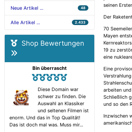
seinen Erste
Neue Artikel ...
48
Der Raketent
Alle Artikel ...
2.433
70 Seemeilen
Mayen entste
Shop Bewertungen
Kernreaktors.
19 zu zerstö
eine nuklear
Bin überrascht
Eine proviso
Verstrahlung
Strahlensch
Diese Domain war
arbeiten und
schwer zu finden. Die
Schließlich 
Auswahl an Klassiker
und so den 
und seltenen Filmen ist
Inzwischen w
enorm. Und das in Top Qualität!
amerikanisc
Das ist doch mal was. Muss mir...