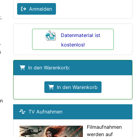
Anmelden
.
Datenmaterial ist
-
kostenlos!
s
In den Warenkorb:
In den Warenkorb
en
TV Aufnahmen
Filmaufnahmen
werden auf