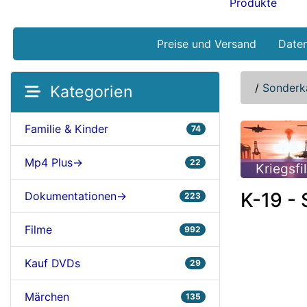
Produkte
Preise und Versand
Date
/
Sonderk
Kategorien
Familie & Kinder
74
Mp4 Plus->
22
Kriegsfi
K-19 -
Dokumentationen->
223
Filme
992
Kauf DVDs
29
Märchen
135