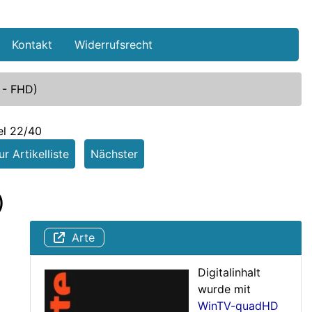
Kontakt
Widerrufsrecht
 - FHD)
el 22/40
r Artikelliste
Nächster
)
Arte
Digitalinhalt
wurde mit
WinTV-quadHD