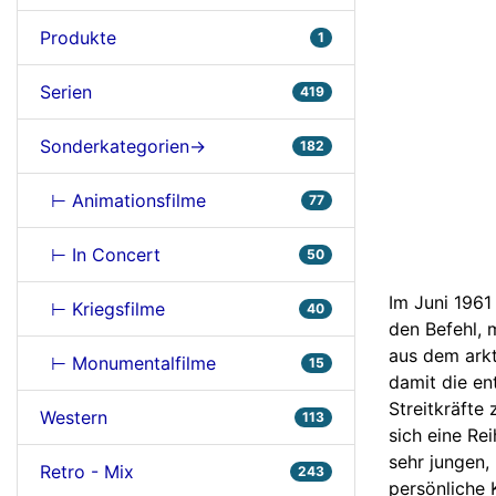
Produkte
1
Serien
419
Sonderkategorien->
182
⊢ Animationsfilme
77
⊢ In Concert
50
Im Juni 1961
⊢ Kriegsfilme
40
den Befehl,
aus dem arkt
⊢ Monumentalfilme
15
damit die en
Streitkräfte
Western
113
sich eine Re
sehr jungen,
Retro - Mix
243
persönliche 