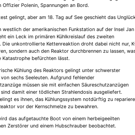
n Offizier Polenin, Spannungen an Bord.
est gelingt, aber am 18. Tag auf See geschieht das Unglück
 westlich der amerikanischen Funkstation auf der Insel Jan
ht ein Leck im primären Kühlkreislauf des zweiten
 Die unkontrollierte Kettenreaktion droht dabei nicht nur, K
ren, sondern auch den Reaktor durchbrennen zu lassen, wa
e Katastrophe befürchten lässt.
rische Kühlung des Reaktors gelingt unter schwerster
 von sechs Seeleuten. Aufgrund fehlender
utzanzüge müssen sie mit einfachen Säureschutzanzügen
 sind damit einer tödlichen Strahlendosis ausgeliefert.
gelingt es ihnen, das Kühlungssystem notdürftig zu reparier
Reaktor vor der Kernschmelze zu bewahren.
ird das aufgetauchte Boot von einem herbeigeeilten
hen Zerstörer und einem Hubschrauber beobachtet.