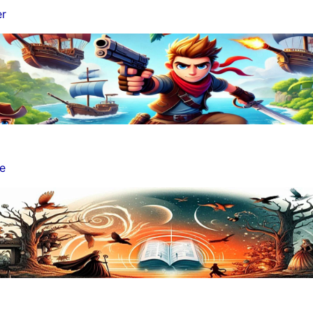
er
me