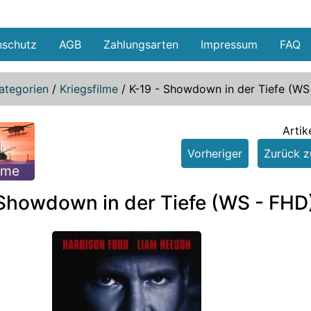
nschutz
AGB
Zahlungsarten
Impressum
FAQ
ategorien
/
Kriegsfilme
/
K-19 - Showdown in der Tiefe (WS
Artik
Vorheriger
Zurück zu
lme
 Showdown in der Tiefe (WS - FHD