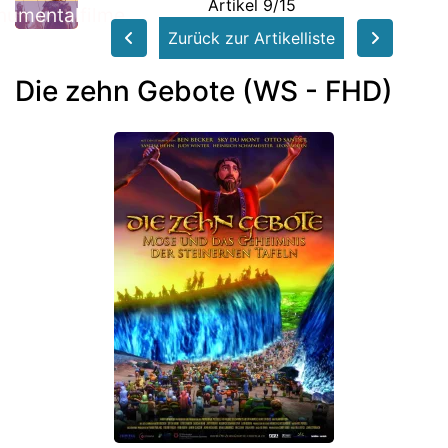
Artikel 9/15
umentalfilme
Zurück zur Artikelliste
Die zehn Gebote (WS - FHD)