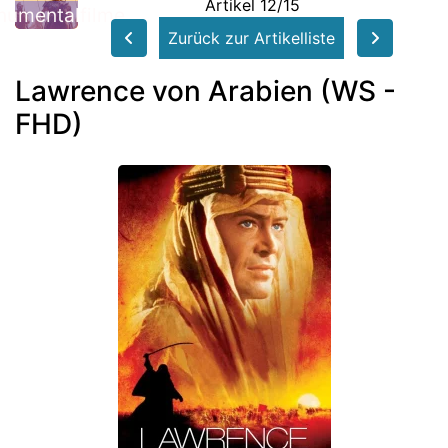
Artikel 12/15
umentalfilme
Zurück zur Artikelliste
Lawrence von Arabien (WS -
FHD)