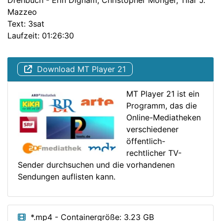
Drehbuch - Erin Dignam, Christopher Monger, Tilar J.
Mazzeo
Text: 3sat
Laufzeit: 01:26:30
Download MT Player 21
MT Player 21 ist ein
Programm, das die
Online-Mediatheken
verschiedener
öffentlich-
rechtlicher TV-
Sender durchsuchen und die vorhandenen
Sendungen auflisten kann.
*.mp4 - Containergröße: 3.23 GB