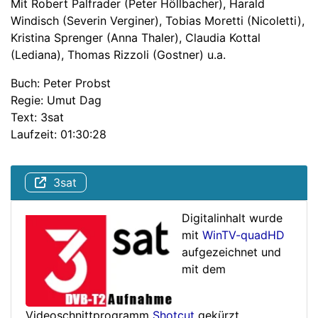
Mit Robert Palfrader (Peter Höllbacher), Harald
Windisch (Severin Verginer), Tobias Moretti (Nicoletti),
Kristina Sprenger (Anna Thaler), Claudia Kottal
(Lediana), Thomas Rizzoli (Gostner) u.a.
Buch: Peter Probst
Regie: Umut Dag
Text: 3sat
Laufzeit: 01:30:28
3sat
Digitalinhalt wurde
mit
WinTV-quadHD
aufgezeichnet und
mit dem
Videoschnittprogramm
Shotcut
gekürzt.