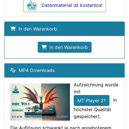
Datenmaterial ist kostenlos!
In den Warenkorb:
In den Warenkorb
MP4 Downloads
Aufzeichnung wurde
mit
in
MT Player 21
höchster Qualität
gespeichert.
Die Auflösung schwankt je nach angebotenem