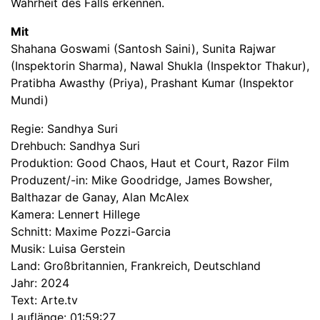
Wahrheit des Falls erkennen.
Mit
Shahana Goswami (Santosh Saini), Sunita Rajwar
(Inspektorin Sharma), Nawal Shukla (Inspektor Thakur),
Pratibha Awasthy (Priya), Prashant Kumar (Inspektor
Mundi)
Regie: Sandhya Suri
Drehbuch: Sandhya Suri
Produktion: Good Chaos, Haut et Court, Razor Film
Produzent/-in: Mike Goodridge, James Bowsher,
Balthazar de Ganay, Alan McAlex
Kamera: Lennert Hillege
Schnitt: Maxime Pozzi-Garcia
Musik: Luisa Gerstein
Land: Großbritannien, Frankreich, Deutschland
Jahr: 2024
Text: Arte.tv
Lauflänge: 01:59:27