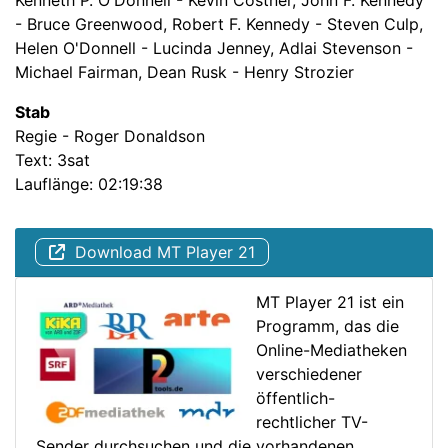
Kenneth P. O'Donnell - Kevin Costner, John F. Kennedy
- Bruce Greenwood, Robert F. Kennedy - Steven Culp,
Helen O'Donnell - Lucinda Jenney, Adlai Stevenson -
Michael Fairman, Dean Rusk - Henry Strozier
Stab
Regie - Roger Donaldson
Text: 3sat
Lauflänge: 02:19:38
Download MT Player 21
MT Player 21 ist ein
Programm, das die
Online-Mediatheken
verschiedener
öffentlich-
rechtlicher TV-
Sender durchsuchen und die vorhandenen