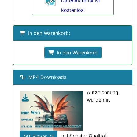
Datenmaterial ist
kostenlos!
In den Warenkorb:
In den Warenkorb
MP4 Downloads
Aufzeichnung
wurde mit
in höchster Qualität
MT Player 21