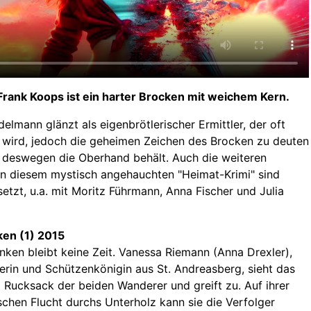
rank Koops ist ein harter Brocken mit weichem Kern.
delmann glänzt als eigenbrötlerischer Ermittler, der oft
 wird, jedoch die geheimen Zeichen des Brocken zu deuten
 deswegen die Oberhand behält. Auch die weiteren
in diesem mystisch angehauchten "Heimat-Krimi" sind
etzt, u.a. mit Moritz Führmann, Anna Fischer und Julia
ken (1) 2015
en bleibt keine Zeit. Vanessa Riemann (Anna Drexler),
rin und Schützenkönigin aus St. Andreasberg, sieht das
m Rucksack der beiden Wanderer und greift zu. Auf ihrer
schen Flucht durchs Unterholz kann sie die Verfolger