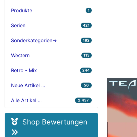
Produkte
1
Serien
421
Sonderkategorien->
182
Western
113
Retro - Mix
244
Neue Artikel ...
50
Alle Artikel ...
2.437
Shop Bewertungen