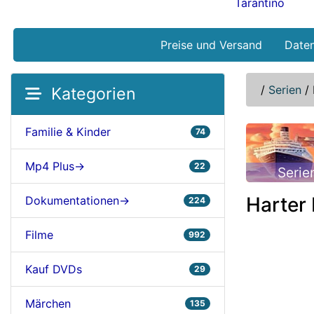
Tarantino
Preise und Versand
Date
/
Serien
/
Kategorien
Familie & Kinder
74
Mp4 Plus->
22
Serie
Harter
Dokumentationen->
224
Filme
992
Kauf DVDs
29
Märchen
135