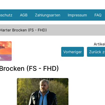
nschutz
AGB
Zahlungsarten
Impressum
FAQ
Harter Brocken (FS - FHD)
Artike
Vorheriger
Zurück zu
n
 Brocken (FS - FHD)