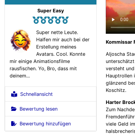
Super Easy
Super nette Leute.
Halfen mir auch bei der
Kommissar F
Erstellung meines
Aljoscha Sta
Avatars. Cool. Konnte
unterschätzt
mir einige Animationsfilme
versteht und
rausfischen. Yo, Bro, dass mit
Hauptrollen 
deinem...
glänzend bes
Koschitz.
Schnellansicht
Harter Broc
Bewertung lesen
Zum Nachdenk
Fremdenführe
Bewertung hinzufügen
viele Geld i
halsbrecheri