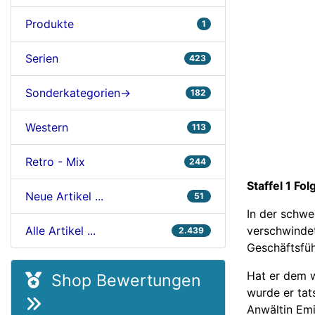
Produkte
1
Serien
423
Sonderkategorien->
182
Western
113
Retro - Mix
244
Staffel 1 Fol
Neue Artikel ...
51
In der schw
verschwindet
Alle Artikel ...
2.439
Geschäftsfüh
Hat er dem w
Shop Bewertungen
wurde er tat
Anwältin Emi