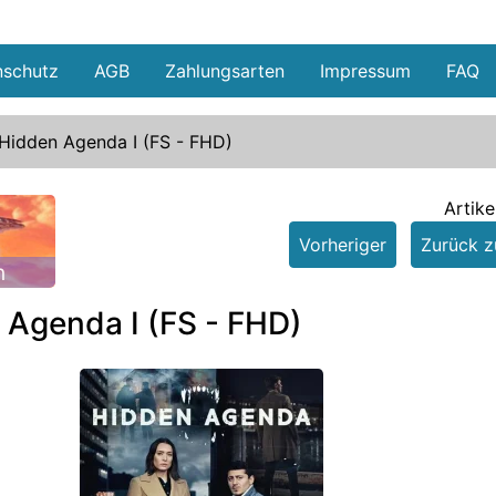
nschutz
AGB
Zahlungsarten
Impressum
FAQ
Hidden Agenda I (FS - FHD)
Artike
Vorheriger
Zurück zu
n
 Agenda I (FS - FHD)