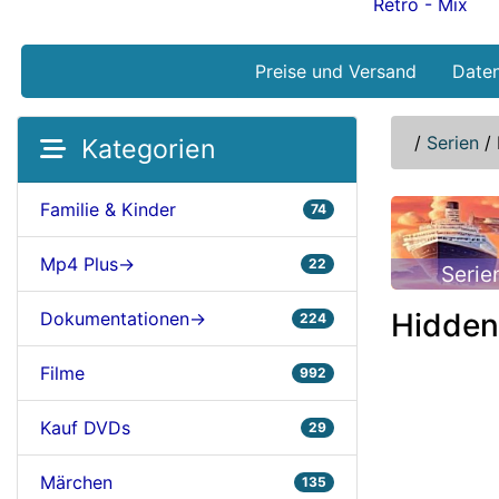
Retro - Mix
Preise und Versand
Date
/
Serien
/
Kategorien
Familie & Kinder
74
Mp4 Plus->
22
Serie
Hidden
Dokumentationen->
224
Filme
992
Kauf DVDs
29
Märchen
135