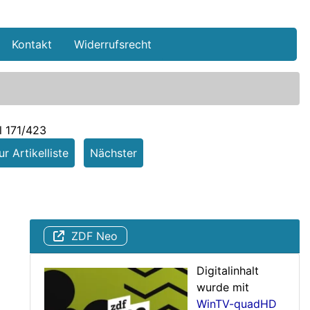
Kontakt
Widerrufsrecht
l 171/423
r Artikelliste
Nächster
ZDF Neo
Digitalinhalt
wurde mit
WinTV-quadHD