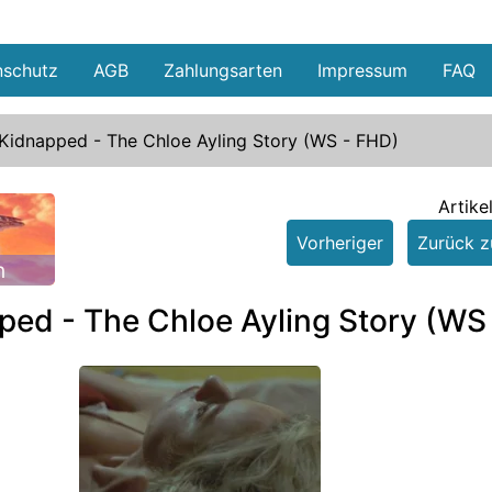
nschutz
AGB
Zahlungsarten
Impressum
FAQ
Kidnapped - The Chloe Ayling Story (WS - FHD)
Artike
Vorheriger
Zurück zu
n
ped - The Chloe Ayling Story (WS