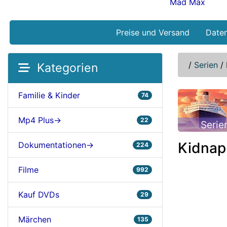
Mad Max
Preise und Versand
Date
/
Serien
/
Kategorien
Familie & Kinder
74
Mp4 Plus->
22
Serie
Kidnap
Dokumentationen->
224
Filme
992
Kauf DVDs
29
Märchen
135