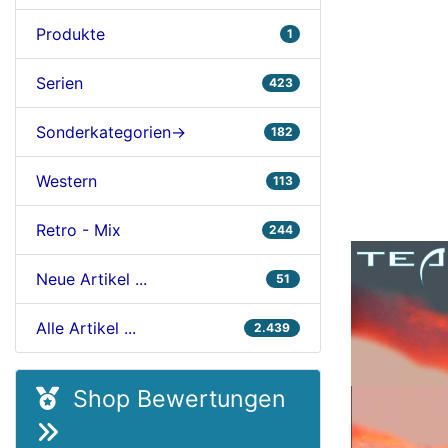
Produkte
1
Serien
423
Sonderkategorien->
182
Western
113
Retro - Mix
244
Neue Artikel ...
51
Alle Artikel ...
2.439
Shop Bewertungen