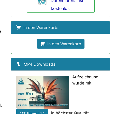
Datenmaterial ist
kostenlos!
In den Warenkorb:
t
In den Warenkorb
MP4 Downloads
Aufzeichnung
wurde mit
.
in höchster Qualität
MT Player 21