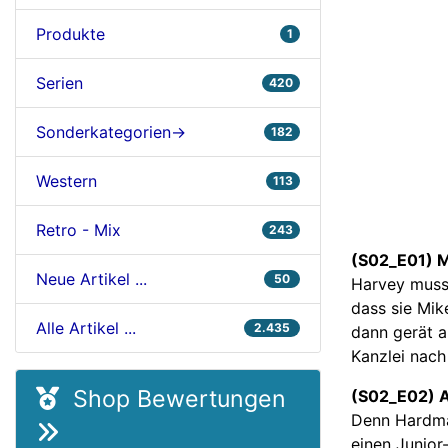
Produkte
1
Serien
420
Sonderkategorien->
182
Western
113
Retro - Mix
243
(S02_E01) 
Neue Artikel ...
50
Harvey muss 
dass sie Mik
Alle Artikel ...
2.435
dann gerät a
Kanzlei nach
Shop Bewertungen
(S02_E02) A
Denn Hardman
einen Junior