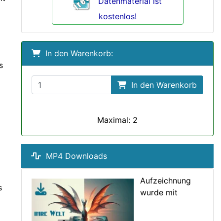
Datenmaterial ist
kostenlos!
In den Warenkorb:
s
In den Warenkorb
Maximal: 2
MP4 Downloads
Aufzeichnung
s
wurde mit