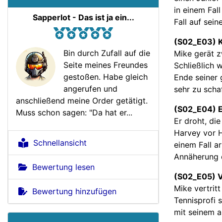
in einem Fall
Sapperlot - Das ist ja ein...
Fall auf sei
(S02_E03) 
Bin durch Zufall auf die
Mike gerät z
Seite meines Freundes
Schließlich 
gestoßen. Habe gleich
Ende seiner
angerufen und
sehr zu scha
anschließend meine Order getätigt.
(S02_E04) 
Muss schon sagen: "Da hat er...
Er droht, di
Harvey vor 
Schnellansicht
einem Fall a
Annäherung d
Bewertung lesen
(S02_E05) V
Mike vertritt
Bewertung hinzufügen
Tennisprofi 
mit seinem a