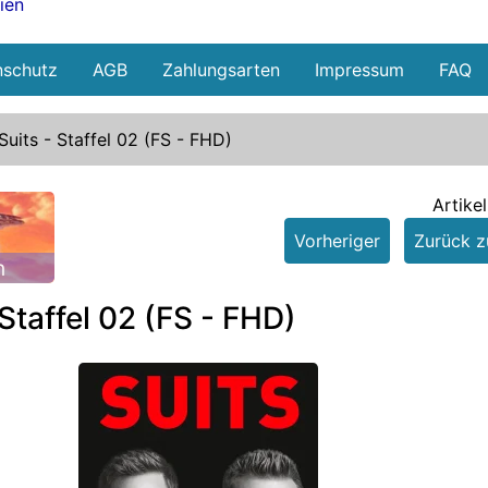
ien
nschutz
AGB
Zahlungsarten
Impressum
FAQ
Suits - Staffel 02 (FS - FHD)
Artike
Vorheriger
Zurück zu
n
 Staffel 02 (FS - FHD)