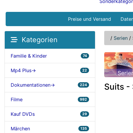
Sonderkategor
Preise und Versand
Date
/
Serien
/
Kategorien
Familie & Kinder
74
Mp4 Plus->
22
Serie
Suits -
Dokumentationen->
224
Filme
992
Kauf DVDs
29
Märchen
135