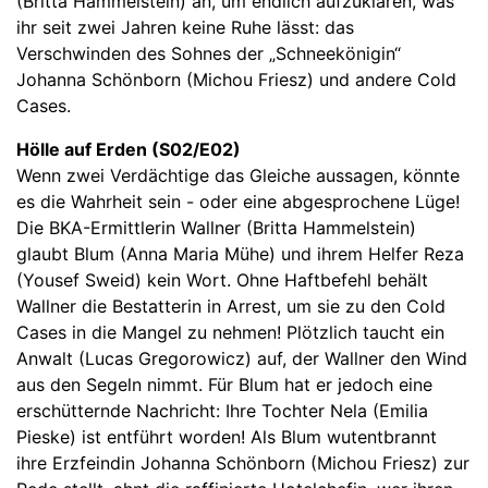
(Britta Hammelstein) an, um endlich aufzuklären, was
ihr seit zwei Jahren keine Ruhe lässt: das
Verschwinden des Sohnes der „Schneekönigin“
Johanna Schönborn (Michou Friesz) und andere Cold
Cases.
Hölle auf Erden (S02/E02)
Wenn zwei Verdächtige das Gleiche aussagen, könnte
es die Wahrheit sein - oder eine abgesprochene Lüge!
Die BKA-Ermittlerin Wallner (Britta Hammelstein)
glaubt Blum (Anna Maria Mühe) und ihrem Helfer Reza
(Yousef Sweid) kein Wort. Ohne Haftbefehl behält
Wallner die Bestatterin in Arrest, um sie zu den Cold
Cases in die Mangel zu nehmen! Plötzlich taucht ein
Anwalt (Lucas Gregorowicz) auf, der Wallner den Wind
aus den Segeln nimmt. Für Blum hat er jedoch eine
erschütternde Nachricht: Ihre Tochter Nela (Emilia
Pieske) ist entführt worden! Als Blum wutentbrannt
ihre Erzfeindin Johanna Schönborn (Michou Friesz) zur