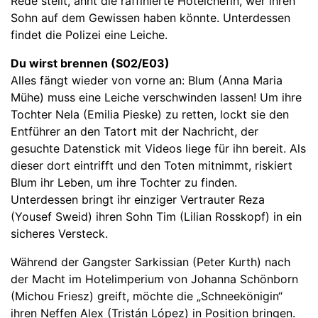
Rede stellt, ahnt die raffinierte Hotelchefin, wer ihren
Sohn auf dem Gewissen haben könnte. Unterdessen
findet die Polizei eine Leiche.
Du wirst brennen (S02/E03)
Alles fängt wieder von vorne an: Blum (Anna Maria
Mühe) muss eine Leiche verschwinden lassen! Um ihre
Tochter Nela (Emilia Pieske) zu retten, lockt sie den
Entführer an den Tatort mit der Nachricht, der
gesuchte Datenstick mit Videos liege für ihn bereit. Als
dieser dort eintrifft und den Toten mitnimmt, riskiert
Blum ihr Leben, um ihre Tochter zu finden.
Unterdessen bringt ihr einziger Vertrauter Reza
(Yousef Sweid) ihren Sohn Tim (Lilian Rosskopf) in ein
sicheres Versteck.
Während der Gangster Sarkissian (Peter Kurth) nach
der Macht im Hotelimperium von Johanna Schönborn
(Michou Friesz) greift, möchte die „Schneekönigin“
ihren Neffen Alex (Tristán López) in Position bringen.