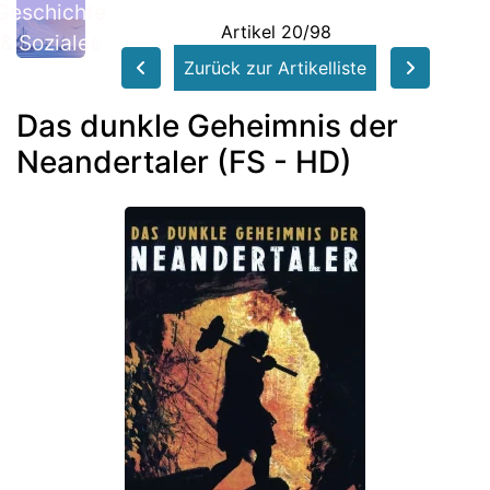
Geschichte
Artikel 20/98
& Soziales
Zurück zur Artikelliste
Das dunkle Geheimnis der
Neandertaler (FS - HD)