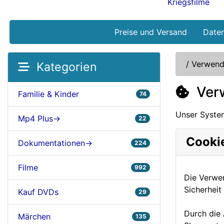
Kriegsfilme
Preise und Versand
Date
/
Verwend
Kategorien
Verw
Familie & Kinder
74
Unser System
Mp4 Plus->
22
Cookie
Dokumentationen->
224
Filme
992
Die Verwen
Sicherheit
Kauf DVDs
29
Durch die
Märchen
135