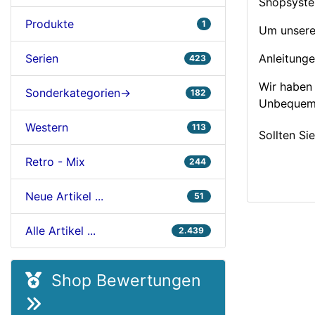
Shopsyste
Produkte
1
Um unsere 
Serien
Anleitunge
423
Wir haben 
Sonderkategorien->
182
Unbequeml
Western
113
Sollten Si
Retro - Mix
244
Neue Artikel ...
51
Alle Artikel ...
2.439
Shop Bewertungen