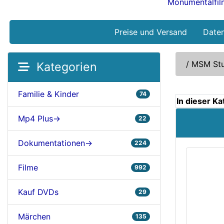
Monumentalfi
Preise und Versand
Date
/
MSM Stu
Kategorien
Familie & Kinder
74
In dieser K
Mp4 Plus->
22
Dokumentationen->
224
Filme
992
Kauf DVDs
29
Märchen
135