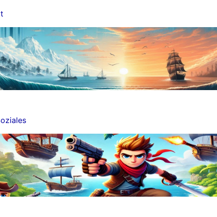
t
oziales