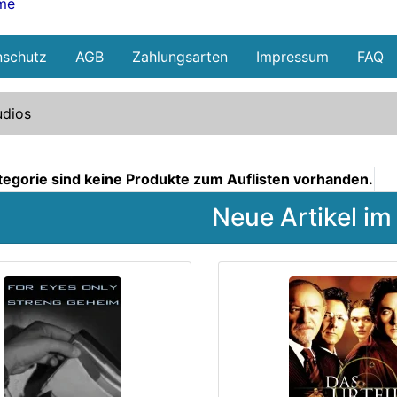
lme
nschutz
AGB
Zahlungsarten
Impressum
FAQ
dios
ategorie sind keine Produkte zum Auflisten vorhanden.
Neue Artikel im