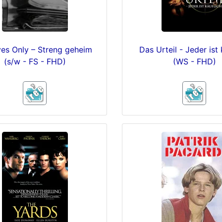
yes Only – Streng geheim
Das Urteil - Jeder ist 
(s/w - FS - FHD)
(WS - FHD)