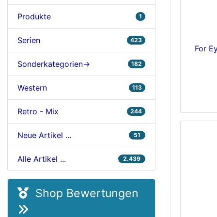
Produkte
1
Serien
423
For E
Sonderkategorien->
182
Western
113
Retro - Mix
244
Neue Artikel ...
51
Alle Artikel ...
2.439
Shop Bewertungen