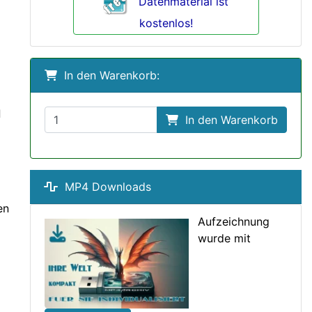
Datenmaterial ist
kostenlos!
In den Warenkorb:
n
d
In den Warenkorb
MP4 Downloads
en
Aufzeichnung
wurde mit