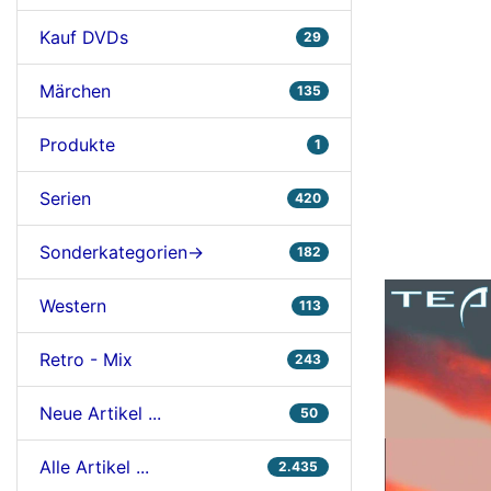
Kauf DVDs
29
Märchen
135
Produkte
1
Serien
420
Sonderkategorien->
182
Western
113
Retro - Mix
243
Neue Artikel ...
50
Alle Artikel ...
2.435