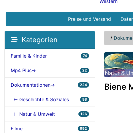
Western
Preise und Versand
Date
/
Dokumen
Kategorien
Familie & Kinder
74
Mp4 Plus->
22
Natur & U
Biene M
Dokumentationen->
224
⊢ Geschichte & Soziales
98
⊢ Natur & Umwelt
126
Filme
992