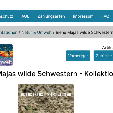
nschutz
AGB
Zahlungsarten
Impressum
FAQ
tationen
/
Natur & Umwelt
/
Biene Majas wilde Schwestern 
Artik
Vorheriger
Zurück zu
mwelt
ajas wilde Schwestern - Kollekti