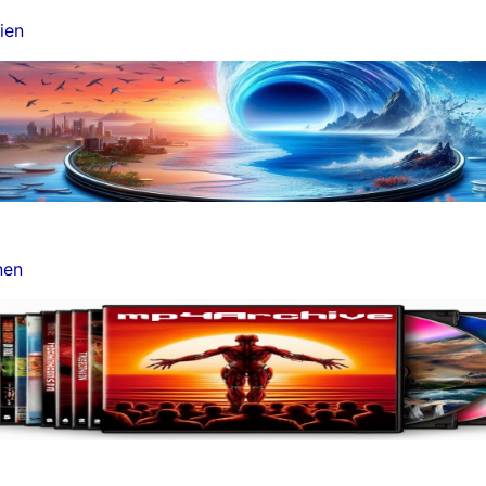
ien
nen