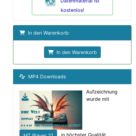
Datenmaterial ist
kostenlos!
In den Warenkorb:
In den Warenkorb
MP4 Downloads
Aufzeichnung
wurde mit
in höchster Qualität
MT Player 21