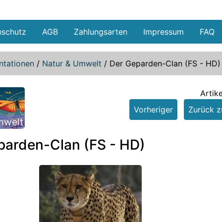
nschutz
AGB
Zahlungsarten
Impressum
FAQ
tationen
/
Natur & Umwelt
/
Der Geparden-Clan (FS - HD)
Artik
Vorheriger
Zurück zu
mwelt
parden-Clan (FS - HD)