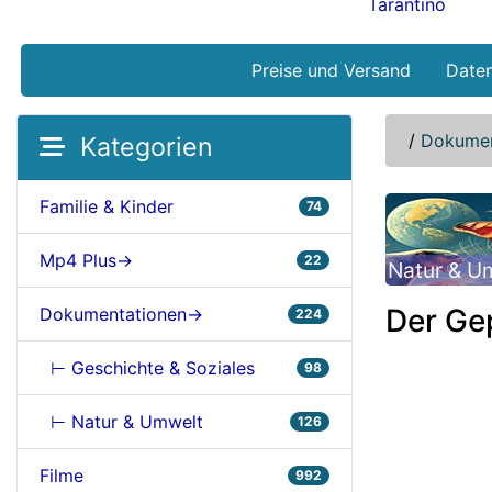
Tarantino
Preise und Versand
Date
/
Dokumen
Kategorien
Familie & Kinder
74
Mp4 Plus->
22
Natur & U
Der Ge
Dokumentationen->
224
⊢ Geschichte & Soziales
98
⊢ Natur & Umwelt
126
Filme
992