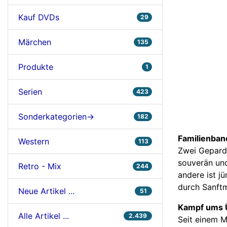
Kauf DVDs
29
Märchen
135
Produkte
1
Serien
423
Sonderkategorien->
182
Familienban
Western
113
Zwei Geparde
souverän und
Retro - Mix
244
andere ist j
durch Sanft
Neue Artikel ...
51
Kampf ums Ü
Alle Artikel ...
2.439
Seit einem M