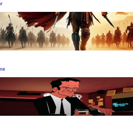
er
lme