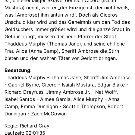
ist, ein ehemaliger Sklave, der sich Cicero (Isaiah
Mustafa) nennt, weil er „der Einzige ist, der nicht weiß,
was [Ambrose] ihm antun wird“. Doch als Ciceros
Unschuld klar wird und das Geheimnis um den Tod des
Goldsuchers immer größer wird und die ganze Stadt in
Gefahr bringt, müssen der neue Pfarrer der Stadt,
Thaddeus Murphy (Thomas Jane), und seine ehrliche
Frau Alice (Anna Camp), Sheriff Ambrose die Stirn
bieten und den wahren Täter vor Gericht bringen.
Besetzung
:
Thaddeus Murphy - Thomas Jane, Sheriff Jim Ambrose
- Gabriel Byrne, Cicero - Isaiah Mustafa, Edgar Blake -
Richard Dreyfuss, Jimmy Ambrose Jr. - Nat Wolff,
Isabel Santos - Aimee Garcia, Alice Murphy - Anna
Camp, Emma Dunnigan - Scottie Thompson, Robert
Dunnigan - Zach McGowan
Regie: Richard Gray
Laufzeit: 02:01:35