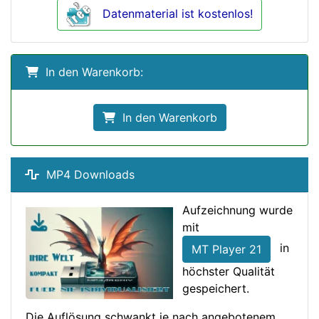
Datenmaterial ist kostenlos!
In den Warenkorb:
In den Warenkorb
MP4 Downloads
Aufzeichnung wurde
mit
in
MT Player 21
höchster Qualität
gespeichert.
Die Auflösung schwankt je nach angebotenem